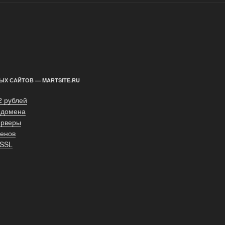
ЫХ САЙТОВ — MARTSITE.RU
2 рублей
 домена
ерверы
енов
 SSL