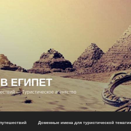
В ЕГИПЕТ
ествий — Туристическое агентство
 путешествий
Доменные имена для туристической темати