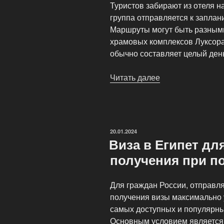
Туристов забирают из отеля 
группа отправляется к запла
Маршруты могут быть разными
храмовых комплексов Луксора
обычно составляет целый ден
Читать далее
«Экскурсии
в
Египте:
Как
организованы
ОПУБЛИКОВАНО
20.01.2024
и
Виза в Египет дл
на
получения при по
что
обратить
Для граждан России, отправл
внимание»
получения визы максимально 
самых доступных и популярны
Основным условием является