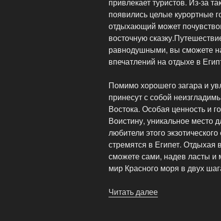
привлекает туристов. Из-за та
появились целые курортные го
отдыхающий может почувствова
восточную сказку.Путешествие
равнодушными, вы сможете н
впечатлений на отдыхе в Егип
Помимо хорошего загара и увл
принесут с собой неизгладимы
Востока. Особая ценность и г
Воистину, уникальное место 
любители этого экзотического 
стремятся в Египет. Отдыхая 
сможете сами, надев ласты и
мир Красного моря в двух шаг
Читать далее
«Добро
пожаловать
в