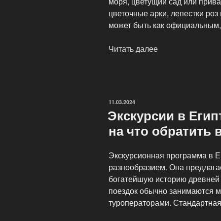
моря, цветущий сад или прив
цветочные арки, лепестки ро
может быть как официальным,
Читать далее
«Свадебные
туры
в
Египет:
Как
ОПУБЛИКОВАНО
11.03.2024
организована
Экскурсии в Егип
церемония
на что обратить 
и
фотосессия.»
Экскурсионная программа в Е
разнообразием. Она предлага
богатейшую историю древней 
поездок обычно занимаются м
туроператорами. Стандартная 