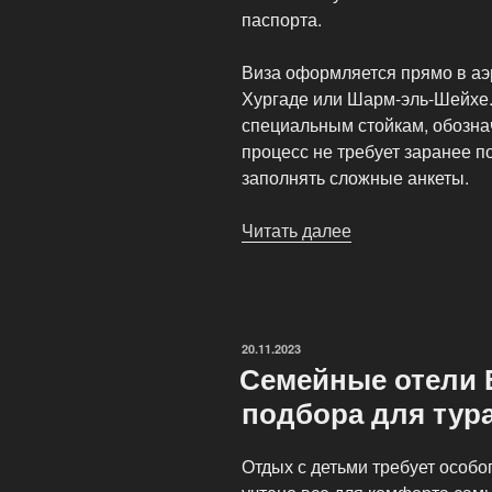
паспорта.
Виза оформляется прямо в аэ
Хургаде или Шарм-эль-Шейхе.
специальным стойкам, обознач
процесс не требует заранее п
заполнять сложные анкеты.
Читать далее
«Виза
в
Египет
для
россиян:
ОПУБЛИКОВАНО
20.11.2023
Порядок
Семейные отели 
получения
подбора для тура
при
покупке
Отдых с детьми требует особог
тура»