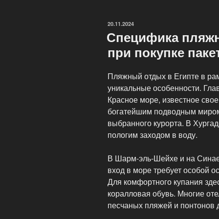
Египет!»
ОПУБЛИКОВАНО
20.11.2024
Специфика пляжн
при покупке паке
Пляжный отдых в Египте в рам
уникальные особенности. Гла
Красное море, известное свое
богатейшим подводным миром.
выбранного курорта. В Хурга
пологим заходом в воду.
В Шарм-эль-Шейхе и на Синае
вход в море требует особой о
Для комфортного купания зде
коралловая обувь. Многие оте
песчаных пляжей и понтонов д