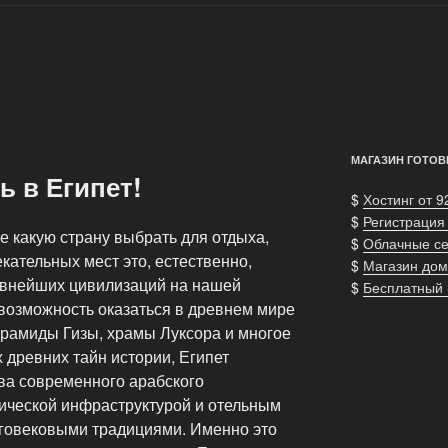
МАГАЗИН ГОТОВ
 в Египет!
$
Хостинг от 9
$
Регистрация
те какую страну выбрать для отдыха,
$
Облачные с
екательных мест это, естественно,
$
Магазин дом
ревнейших цивилизаций на нашей
$
Бесплатный
о возможность оказаться в древнем мире
ирамиды Гизы, храмы Луксора и многое
 древних тайн истории, Египет
тва современного арабского
тической инфраструктурой и отельным
говековыми традициями. Именно это