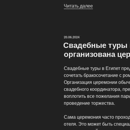
Читать далее
«Специфика
пляжного
отдыха
в
Египте
ОПУБЛИКОВАНО
20.06.2024
при
Свадебные туры в
покупке
организована це
пакетного
тура»
Свадебные туры в Египет пре
сочетать бракосочетание с р
Организация церемонии обычн
свадебного координатора, пр
воплотить все пожелания пар
проведение торжества.
Сама церемония часто проход
отеля. Это может быть специа