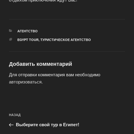
РУБРИКИ
АГЕНТСТВО
МЕТКИ
EGYPT TOUR
,
ТУРИСТИЧЕСКОЕ АГЕНТСТВО
Добавить комментарий
Для отправки комментария вам необходимо
авторизоваться
.
Навигация
Предыдущая
НАЗАД
по
запись:
записям
Выберите свой тур в Египет!