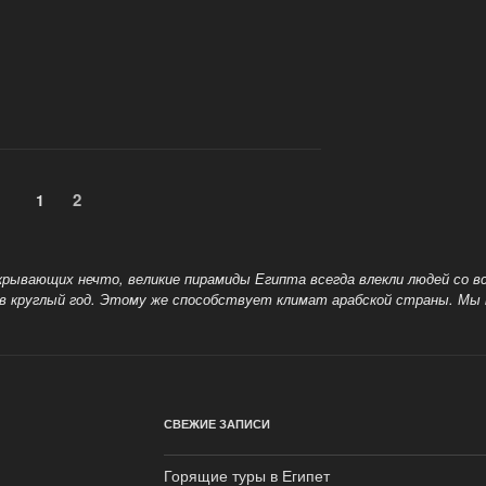
е
Страница
2
Страница
1
крывающих нечто, великие пирамиды Египта всегда влекли людей со в
круглый год. Этому же способствует климат арабской страны. Мы 
СВЕЖИЕ ЗАПИСИ
Горящие туры в Египет