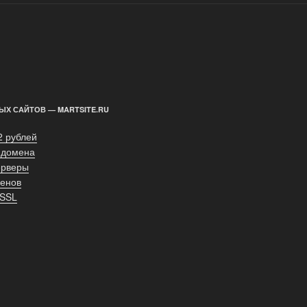
ЫХ САЙТОВ — MARTSITE.RU
2 рублей
 домена
ерверы
енов
 SSL