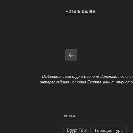
Читать далее
«Международны
перевозки
в
Египте»
Навигация
Предыдущая
страница
по
записям
. Выберите свой тур в Египет! Золотые пески с
интереснейшая история Египта манит туристов 
МЕТКИ
Egypt Tour
Горящие Туры