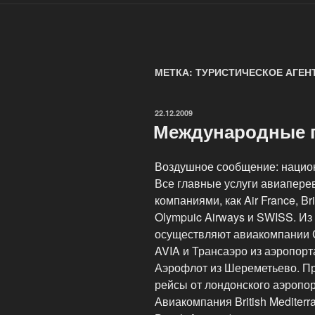
МЕТКА: ТУРИСТИЧЕСКОЕ АГЕН
ОПУБЛИКОВАНО
22.12.2009
Международные п
Воздушное сообщение: нацио
Все главные услуги авиапере
компаниями, как Air France, Bri
Olympuic Airways и SWISS. Из
осуществляют авиакомпании С
AVIA и Трансаэро из аэропор
Аэрофлот из Шереметьево. П
рейсы от лондонского аэропорт
Авиакомпания British Mediter