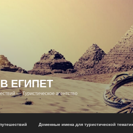
В ЕГИПЕТ
ествий — Туристическое агентство
 путешествий
Доменные имена для туристической темати