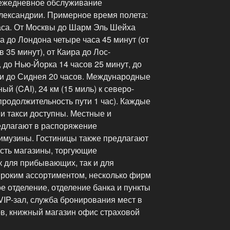
т ежедневное обслуживание
лександрии. Примерное время полета:
аса. От Москвы до Шарм Эль Шейха
а до Лондона четыре часа 45 минут (от
 35 минут), от Каира до Лос-
, до Нью-Йорка 14 часов 25 минут, до
 и до Сиднея 20 часов. Международные
й (CAI), 24 км (15 миль) к северо-
(продолжительность пути 1 час). Каждые
 и такси доступны. Местные и
длагают в распоряжение
музины. Гостиницы также предлагают
есть магазины, торгующие
 для прибывающих, так и для
роким ассортиментом, несколько фирм
е отделение, отделение банка и пункты
VIP-зал, служба бронирования мест в
ов, книжный магазин офис страховой