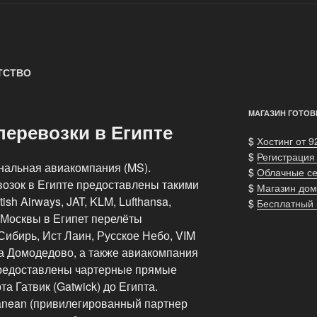
ТСТВО
МАГАЗИН ГОТОВ
еревозки в Египте
$
Хостинг от 9
$
Регистрация
нальная авиакомпания (MS).
$
Облачные с
возок в Египте предоставлены такими
$
Магазин дом
tish Airways, JAT, KLM, Lufthansa,
$
Бесплатный
 Москвы в Египет перелёты
ибирь, Ист Лаин, Русское Небо, VIM
та Домодедово, а также авиакомпания
редоставлены чартерные прямые
а Гатвик (Gatwick) до Египта.
ranean (привилегированный партнер